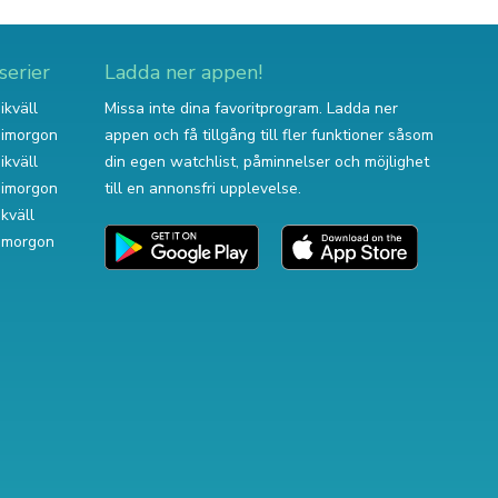
serier
Ladda ner appen!
ikväll
Missa inte dina favoritprogram. Ladda ner
v imorgon
appen och få tillgång till fler funktioner såsom
ikväll
din egen watchlist, påminnelser och möjlighet
v imorgon
till en annonsfri upplevelse.
ikväll
 imorgon