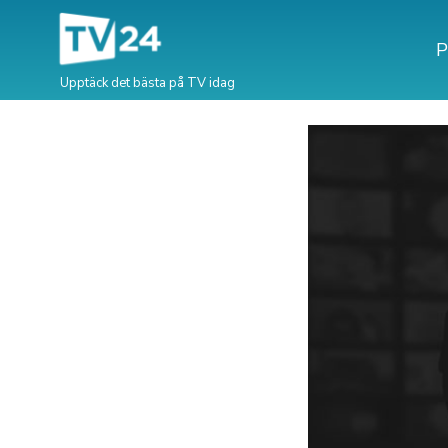
P
Upptäck det bästa på TV idag