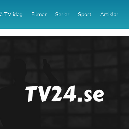
å TV idag
Filmer
Serier
Sport
Artiklar