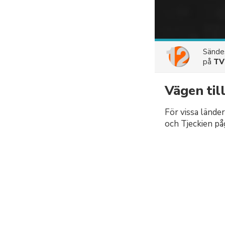
Sänd
på
TV
Vägen til
För vissa länder
och Tjeckien på