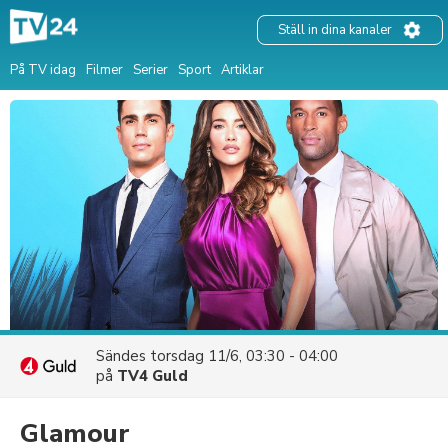
Ställ in dina kanaler
På TV idag
Filmer
Serier
Sport
Artiklar
Sändes
torsdag 11/6, 03:30 - 04:00
på
TV4 Guld
Glamour