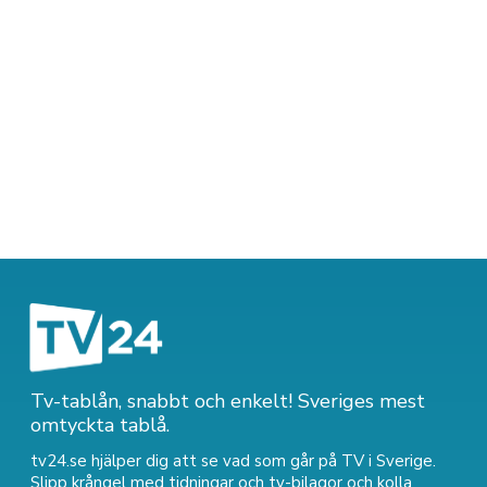
Tv-tablån, snabbt och enkelt! Sveriges mest
omtyckta tablå.
tv24.se hjälper dig att se vad som går på TV i Sverige.
Slipp krångel med tidningar och tv-bilagor och kolla