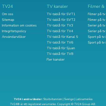
TV24
TV kanaler
Filmer & 
Om oss
TV-tablå för SVT1
Filmer på tv 
Sitemap
TV-tablå för SVT2
Filmer på t
Information om cookies
TV-tablå för TV3
Serier på tv 
Integritetspolicy
TV-tablå för TV4
Serier på t
Användarvillkor
TV-tablå för Kanal 5
Sport på tv 
TV-tablå för TV6
Sport på tv
TV-tablå för Sjuan
TV-tablå för TV8
Fler kanaler
TV24 i andra länder:
Storbritannien
|
Sverige
|
Latinamerika
TV24® är ett registrerat varumärke. Copyright © TV24 Group AB.