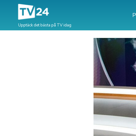
P
Upptäck det bästa på TV idag