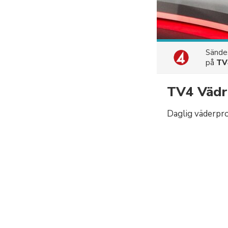
Sänd
på
TV
TV4 Vädr
Daglig väderpr