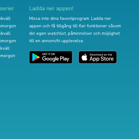
serier
Ladda ner appen!
ikväll
Missa inte dina favoritprogram. Ladda ner
v imorgon
appen och få tillgång till fler funktioner såsom
ikväll
din egen watchlist, påminnelser och möjlighet
v imorgon
till en annonsfri upplevelse.
ikväll
 imorgon