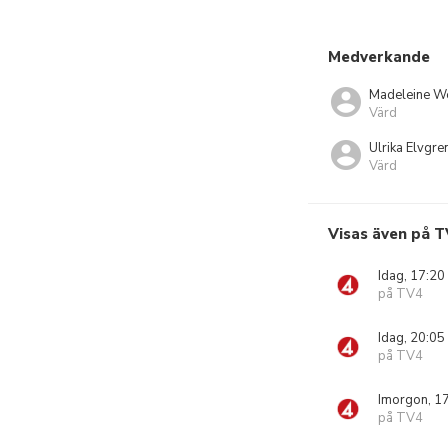
Medverkande
Madeleine We
Värd
Ulrika Elvgre
Värd
Visas även på T
Idag, 17:20
på TV4
Idag, 20:05
på TV4
Imorgon, 1
på TV4