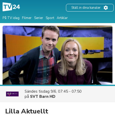
Ställ in dina kanaler
På TV idag
Filmer
Serier
Sport
Artiklar
Sändes
tisdag 9/6, 07:45 - 07:50
på
SVT Barn HD
Lilla Aktuellt