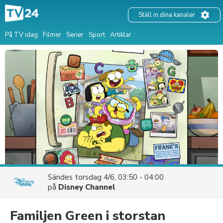
Ställ in dina kanaler
På TV idag
Filmer
Serier
Sport
Artiklar
Sändes
torsdag 4/6, 03:50 - 04:00
på
Disney Channel
Familjen Green i storstan