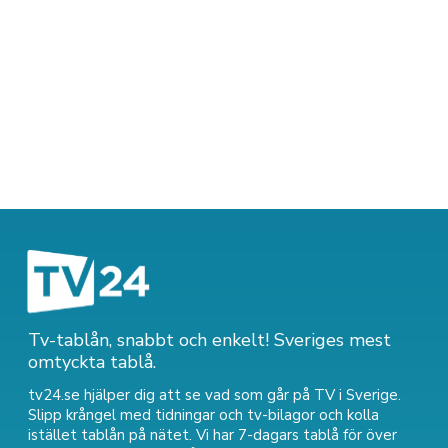
Tv-tablån, snabbt och enkelt! Sveriges mest
omtyckta tablå.
tv24.se hjälper dig att se vad som går på TV i Sverige.
Slipp krångel med tidningar och tv-bilagor och kolla
istället tablån på nätet. Vi har 7-dagars tablå för över