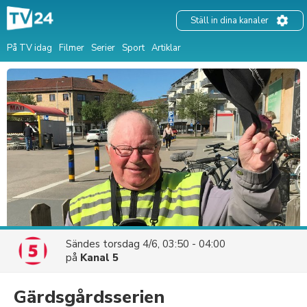
Ställ in dina kanaler
På TV idag
Filmer
Serier
Sport
Artiklar
Sändes
torsdag 4/6, 03:50 - 04:00
på
Kanal 5
Gärdsgårdsserien