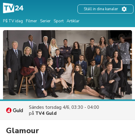
Ställ in dina kanaler
På TV idag
Filmer
Serier
Sport
Artiklar
Sändes
torsdag 4/6, 03:30 - 04:00
på
TV4 Guld
Glamour