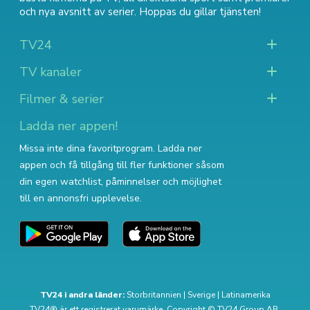
och nya avsnitt av serier
. Hoppas du gillar tjänsten!
TV24
TV kanaler
Filmer & serier
Ladda ner appen!
Missa inte dina favoritprogram. Ladda ner
appen och få tillgång till fler funktioner såsom
din egen watchlist, påminnelser och möjlighet
till en annonsfri upplevelse.
TV24 i andra länder:
Storbritannien
|
Sverige
|
Latinamerika
TV24® är ett registrerat varumärke. Copyright © TV24 Group AB.