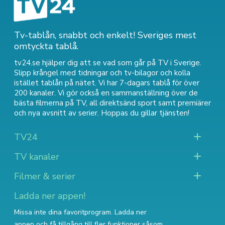
Tv-tablån, snabbt och enkelt! Sveriges mest
omtyckta tablå.
tv24.se hjälper dig att se vad som går på TV i Sverige.
Slipp krångel med tidningar och tv-bilagor och kolla
istället tablån på nätet. Vi har 7-dagars tablå för över
200 kanaler. Vi gör också en sammanställning över
de
bästa filmerna på TV
,
all direktsänd sport
samt
premiärer
och nya avsnitt av serier
. Hoppas du gillar tjänsten!
TV24
TV kanaler
Filmer & serier
Ladda ner appen!
Missa inte dina favoritprogram. Ladda ner
appen och få tillgång till fler funktioner såsom