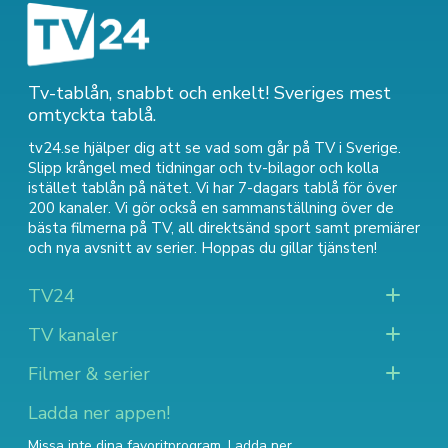
Tv-tablån, snabbt och enkelt! Sveriges mest
omtyckta tablå.
tv24.se hjälper dig att se vad som går på TV i Sverige.
Slipp krångel med tidningar och tv-bilagor och kolla
istället tablån på nätet. Vi har 7-dagars tablå för över
200 kanaler. Vi gör också en sammanställning över
de
bästa filmerna på TV
,
all direktsänd sport
samt
premiärer
och nya avsnitt av serier
. Hoppas du gillar tjänsten!
TV24
TV kanaler
Filmer & serier
Ladda ner appen!
Missa inte dina favoritprogram. Ladda ner