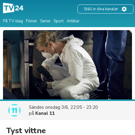
Ställ in dina kanaler
På TV idag
Filmer
Serier
Sport
Artiklar
Sändes
onsdag 3/6, 22:05 - 23:20
på
Kanal 11
Tyst vittne