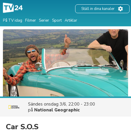
Ställ in dina kanaler
På TV idag
Filmer
Serier
Sport
Artiklar
Sändes
onsdag 3/6, 22:00 - 23:00
på
National Geographic
Car S.O.S