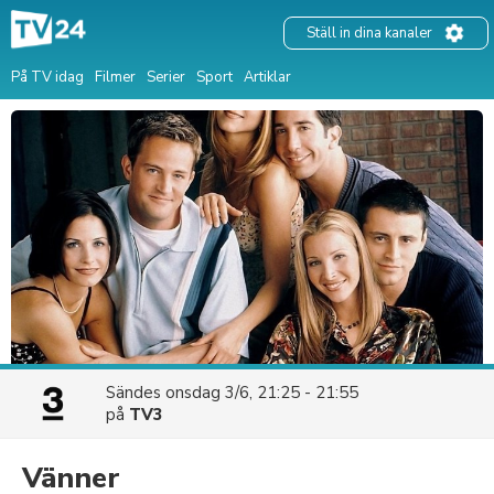
Ställ in dina kanaler
På TV idag
Filmer
Serier
Sport
Artiklar
Sändes
onsdag 3/6, 21:25 - 21:55
på
TV3
Vänner