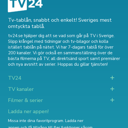
Tv-tablån, snabbt och enkelt! Sveriges mest
omtyckta tablå.
tv24.se hjälper dig att se vad som går på TV i Sverige.
Slipp krångel med tidningar och tv-bilagor och kolla
istället tablån på nätet. Vi har 7-dagars tablå för över
200 kanaler. Vi gör också en sammanställning över
de
bästa filmerna på TV
,
all direktsänd sport
samt
premiärer
och nya avsnitt av serier
. Hoppas du gillar tjänsten!
TV24
TV kanaler
Filmer & serier
Ladda ner appen!
Missa inte dina favoritprogram. Ladda ner
appen och få tillgång till fler funktioner såsom