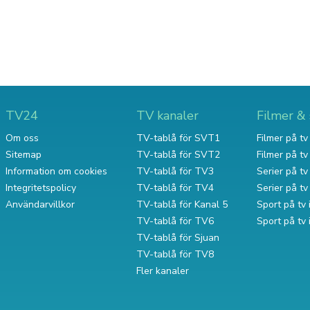
TV24
TV kanaler
Filmer & 
Om oss
TV-tablå för SVT1
Filmer på tv 
Sitemap
TV-tablå för SVT2
Filmer på t
Information om cookies
TV-tablå för TV3
Serier på tv 
Integritetspolicy
TV-tablå för TV4
Serier på t
Användarvillkor
TV-tablå för Kanal 5
Sport på tv 
TV-tablå för TV6
Sport på tv
TV-tablå för Sjuan
TV-tablå för TV8
Fler kanaler