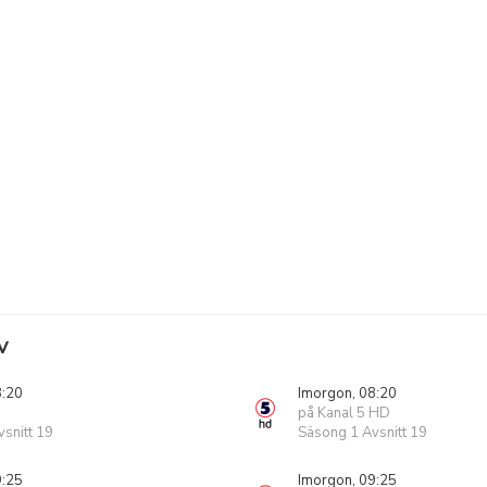
V
8:20
Imorgon, 08:20
på Kanal 5 HD
snitt 19
Säsong 1 Avsnitt 19
9:25
Imorgon, 09:25