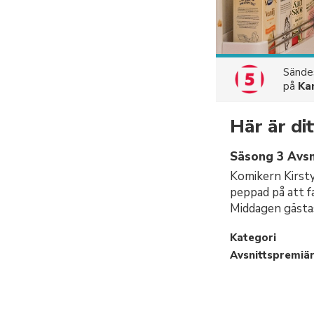
Sänd
på
Ka
Här är di
Säsong 3 Avsn
Komikern Kirsty
peppad på att f
Middagen gästas
Kategori
Avsnittspremiä