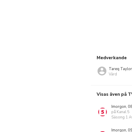
Medverkande
Tareq Taylor
Värd
Visas även på T
Imorgon, 0
på Kanal 5
Säsong 1 Av
Imorgon, 0