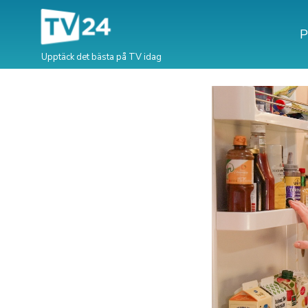
P
Upptäck det bästa på TV idag