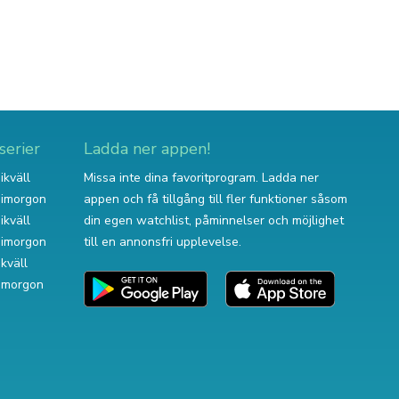
serier
Ladda ner appen!
ikväll
Missa inte dina favoritprogram. Ladda ner
v imorgon
appen och få tillgång till fler funktioner såsom
ikväll
din egen watchlist, påminnelser och möjlighet
v imorgon
till en annonsfri upplevelse.
ikväll
 imorgon