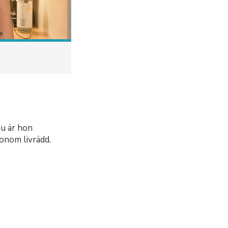
u är hon
honom livrädd.