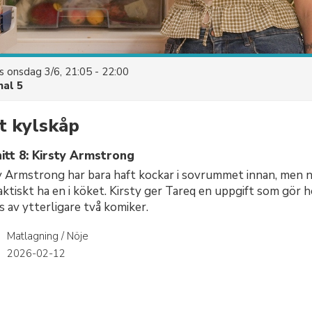
es
onsdag 3/6, 21:05 - 22:00
nal 5
tt kylskåp
itt 8: Kirsty Armstrong
 Armstrong har bara haft kockar i sovrummet innan, men n
aktiskt ha en i köket. Kirsty ger Tareq en uppgift som gör 
 av ytterligare två komiker.
Matlagning / Nöje
r
2026-02-12