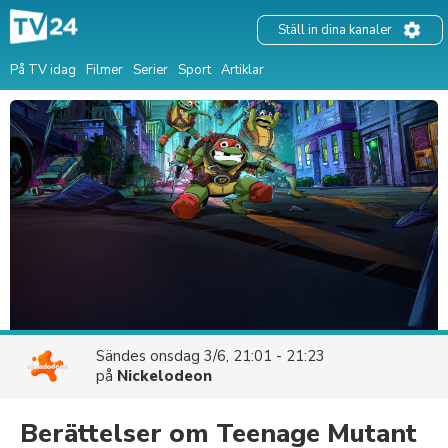
Ställ in dina kanaler
På TV idag
Filmer
Serier
Sport
Artiklar
Sändes
onsdag 3/6, 21:01 - 21:23
på
Nickelodeon
Berättelser om Teenage Mutant