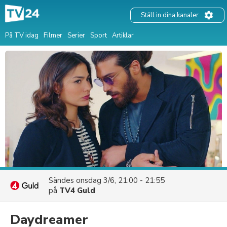
Ställ in dina kanaler
På TV idag
Filmer
Serier
Sport
Artiklar
Sändes
onsdag 3/6, 21:00 - 21:55
på
TV4 Guld
Daydreamer