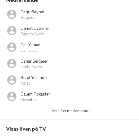
Medverkande
Çagri Bayrak
Regissör
Demet Ozdemir
Sanem Aydin
Can Yaman
Can Divit
Öznur Serçeler
Leyla Aydin
Berat Yenilmez
Nihat
Özlem Tokaslan
Mevkibe
+ Visa fler medverkande
Visas även på TV