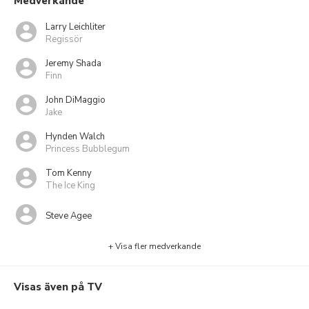
Medverkande
Larry Leichliter
Regissör
Jeremy Shada
Finn
John DiMaggio
Jake
Hynden Walch
Princess Bubblegum
Tom Kenny
The Ice King
Steve Agee
+ Visa fler medverkande
Visas även på TV