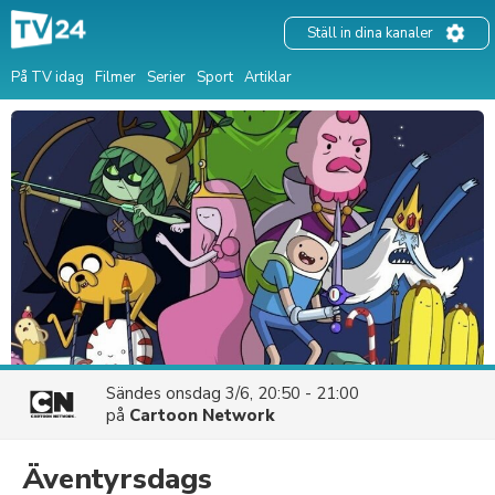
Ställ in dina kanaler
På TV idag
Filmer
Serier
Sport
Artiklar
Sändes
onsdag 3/6, 20:50 - 21:00
på
Cartoon Network
Äventyrsdags