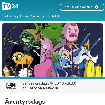
Ställ in dina kanaler
På TV idag
Filmer
Serier
Sport
Artiklar
Sändes
onsdag 3/6, 20:40 - 20:50
på
Cartoon Network
Äventyrsdags