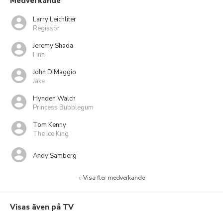
Medverkande
Larry Leichliter
Regissör
Jeremy Shada
Finn
John DiMaggio
Jake
Hynden Walch
Princess Bubblegum
Tom Kenny
The Ice King
Andy Samberg
+ Visa fler medverkande
Visas även på TV