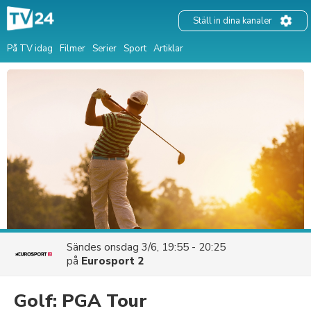
Ställ in dina kanaler
På TV idag
Filmer
Serier
Sport
Artiklar
Sändes
onsdag 3/6, 19:55 - 20:25
på
Eurosport 2
Golf: PGA Tour