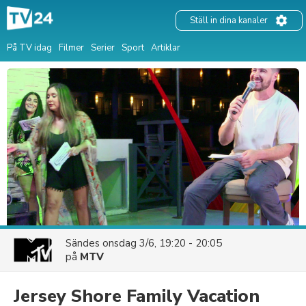
Ställ in dina kanaler
På TV idag
Filmer
Serier
Sport
Artiklar
Sändes
onsdag 3/6, 19:20 - 20:05
på
MTV
Jersey Shore Family Vacation