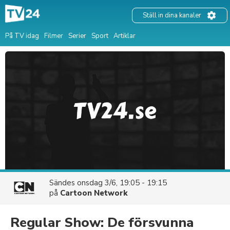
Ställ in dina kanaler
På TV idag
Filmer
Serier
Sport
Artiklar
Sändes
onsdag 3/6, 19:05 - 19:15
på
Cartoon Network
Regular Show: De försvunna