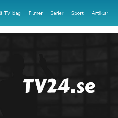
å TV idag
Filmer
Serier
Sport
Artiklar