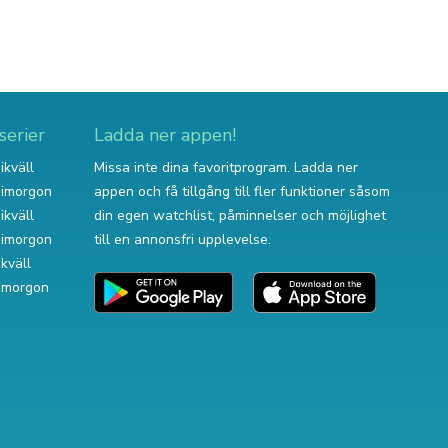
serier
Ladda ner appen!
ikväll
Missa inte dina favoritprogram. Ladda ner
v imorgon
appen och få tillgång till fler funktioner såsom
ikväll
din egen watchlist, påminnelser och möjlighet
v imorgon
till en annonsfri upplevelse.
ikväll
 imorgon