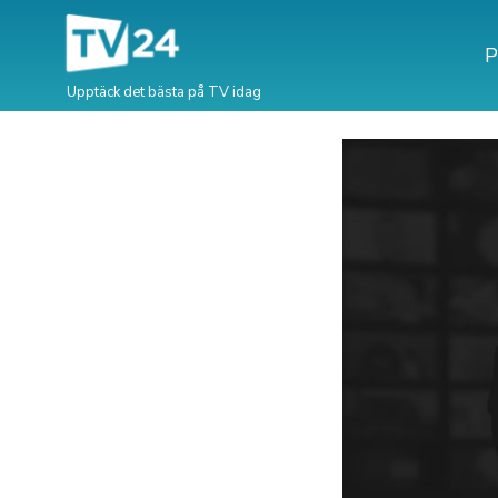
P
Upptäck det bästa på TV idag