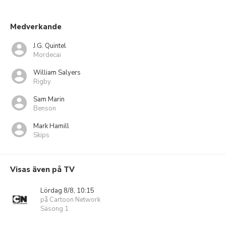
Medverkande
J.G. Quintel
Mordecai
William Salyers
Rigby
Sam Marin
Benson
Mark Hamill
Skips
Visas även på TV
Lördag 8/8, 10:15
på Cartoon Network
Säsong 1