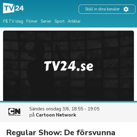
Ställ in dina kanaler
På TV idag
Filmer
Serier
Sport
Artiklar
Sändes
onsdag 3/6, 18:55 - 19:05
på
Cartoon Network
Regular Show: De försvunna