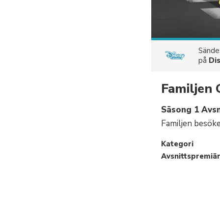
Sänd
på
Di
Familjen 
Säsong 1 Avsni
Familjen besöke
Kategori
Avsnittspremiä