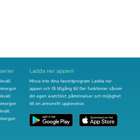
serier
Ladda ner appen!
ikväll
Missa inte dina favoritprogram. Ladda ner
v imorgon
appen och få tillgång till fler funktioner såsom
ikväll
din egen watchlist, påminnelser och möjlighet
v imorgon
till en annonsfri upplevelse.
ikväll
 imorgon