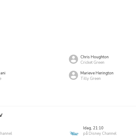
Chris Houghton
Cricket Green
ani
Marieve Herington
e
Tilly Green
V
Idag, 21:10
Channel
på Disney Channel