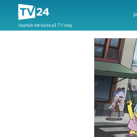
P
Upptäck det bästa på TV idag