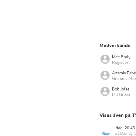
Medverkande
Matt Braly
Regissör
Artemis Pebd
Gramma Alic
Bob Joles
Bill Green
Visas även på T
Idag, 20:45
på Disney 