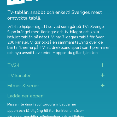
Tv-tablån, snabbt och enkelt! Sveriges mest
omtyckta tablå.
tv24.se hjälper dig att se vad som går på TV i Sverige.
Slipp krångel med tidningar och tv-bilagor och kolla
istället tablån på nätet. Vi har 7-dagars tablå för över
200 kanaler. Vi gör också en sammanställning över
de
bästa filmerna på TV
,
all direktsänd sport
samt
premiärer
och nya avsnitt av serier
. Hoppas du gillar tjänsten!
TV24
TV kanaler
Filmer & serier
Ladda ner appen!
Missa inte dina favoritprogram. Ladda ner
appen och få tillgång till fler funktioner såsom
din egen watchlist, påminnelser och möjlighet