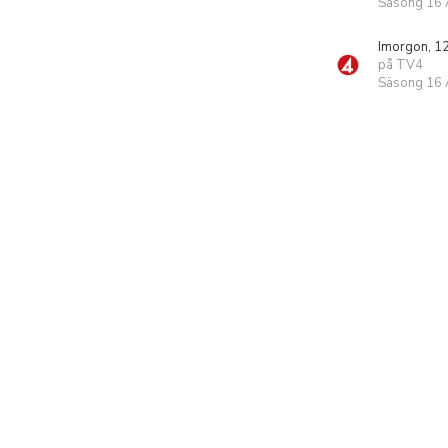
Säsong 16 A
Imorgon, 1
på TV4
Säsong 16 A