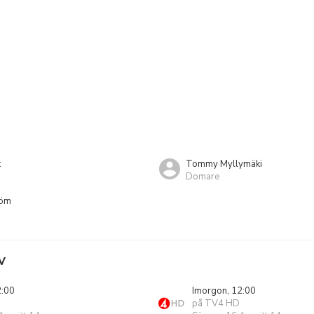
t
Tommy Myllymäki
Domare
röm
V
2:00
Imorgon, 12:00
på TV4 HD