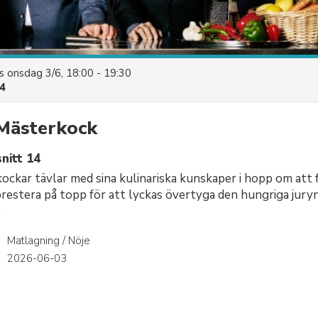
es
onsdag 3/6, 18:00 - 19:30
4
 Mästerkock
nitt 14
ckar tävlar med sina kulinariska kunskaper i hopp om att fö
prestera på topp för att lyckas övertyga den hungriga jury
.
Matlagning / Nöje
r
2026-06-03