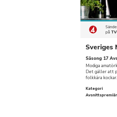
Sänd
på
TV
Sveriges
Säsong 17 Avs
Modiga amatörko
Det gäller att 
folkkära kockar
Kategori
Avsnittspremiä