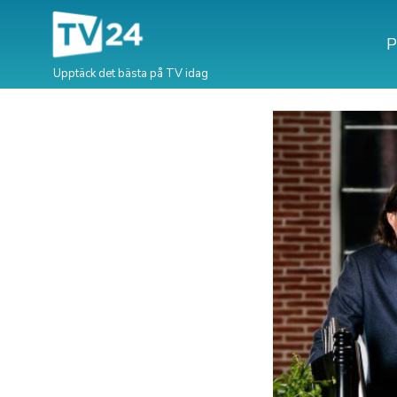
P
Upptäck det bästa på TV idag