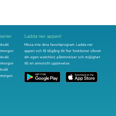
serier
Ladda ner appen!
ikväll
Missa inte dina favoritprogram. Ladda ner
v imorgon
appen och få tillgång till fler funktioner såsom
ikväll
din egen watchlist, påminnelser och möjlighet
v imorgon
till en annonsfri upplevelse.
ikväll
 imorgon