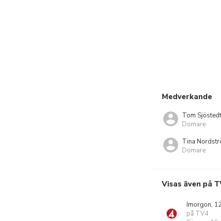
Medverkande
Tom Sjösted
Domare
Tina Nordst
Domare
Visas även på T
Imorgon, 1
på TV4