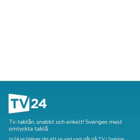
Tv-tablån, snabbt och enkelt! Sveriges mest
omtyckta tablå.
tv24.se hjälper dig att se vad som går på TV i Sverige.