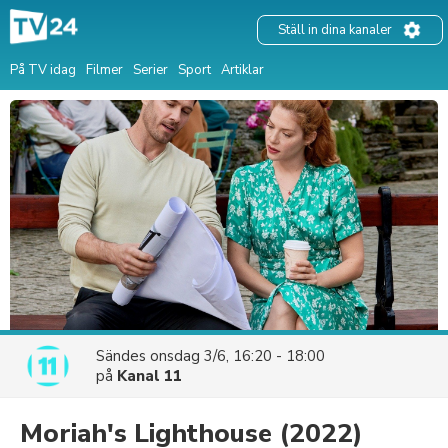
Ställ in dina kanaler
På TV idag
Filmer
Serier
Sport
Artiklar
Sändes
onsdag 3/6, 16:20 - 18:00
på
Kanal 11
Moriah's Lighthouse
(2022)