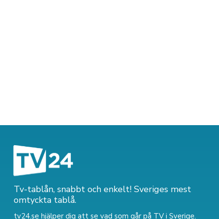
Tv-tablån, snabbt och enkelt! Sveriges mest
omtyckta tablå.
tv24.se hjälper dig att se vad som går på TV i Sverige.