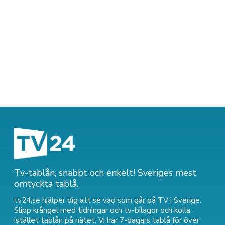
Tv-tablån, snabbt och enkelt! Sveriges mest
omtyckta tablå.
tv24.se hjälper dig att se vad som går på TV i Sverige.
Slipp krångel med tidningar och tv-bilagor och kolla
istället tablån på nätet. Vi har 7-dagars tablå för över