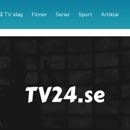
å TV idag
Filmer
Serier
Sport
Artiklar