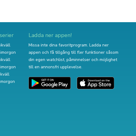
serier
Ladda ner appen!
ikväll
Missa inte dina favoritprogram. Ladda ner
v imorgon
appen och få tillgång till fler funktioner såsom
ikväll
din egen watchlist, påminnelser och möjlighet
v imorgon
till en annonsfri upplevelse.
ikväll
 imorgon