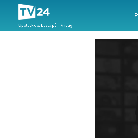
P
Upptäck det bästa på TV idag