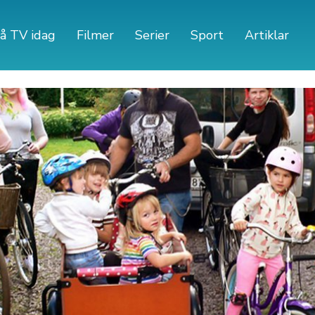
å TV idag
Filmer
Serier
Sport
Artiklar