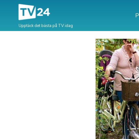
P
Upptäck det bästa på TV idag