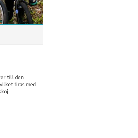
r till den
ilket firas med
koj.