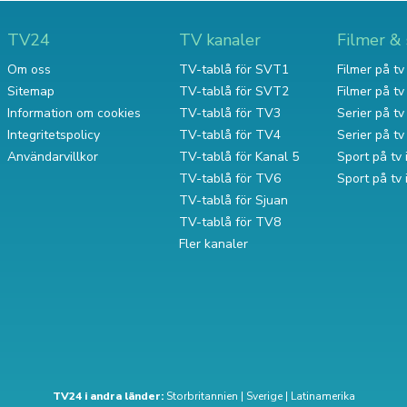
TV24
TV kanaler
Filmer & 
Om oss
TV-tablå för SVT1
Filmer på tv 
Sitemap
TV-tablå för SVT2
Filmer på t
Information om cookies
TV-tablå för TV3
Serier på tv 
Integritetspolicy
TV-tablå för TV4
Serier på t
Användarvillkor
TV-tablå för Kanal 5
Sport på tv 
TV-tablå för TV6
Sport på tv
TV-tablå för Sjuan
TV-tablå för TV8
Fler kanaler
TV24 i andra länder:
Storbritannien
|
Sverige
|
Latinamerika