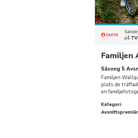
Sänd
på
TV
Familjen
Säsong 5 Avsn
Familjen Wallqu
plats de träffa
en familjefotog
Kategori
Avsnittspremiä