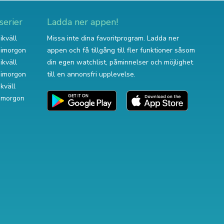
serier
Ladda ner appen!
ikväll
Missa inte dina favoritprogram. Ladda ner
v imorgon
appen och få tillgång till fler funktioner såsom
ikväll
din egen watchlist, påminnelser och möjlighet
v imorgon
till en annonsfri upplevelse.
ikväll
 imorgon