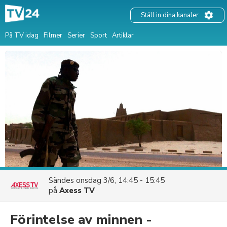
Ställ in dina kanaler
På TV idag
Filmer
Serier
Sport
Artiklar
Sändes
onsdag 3/6, 14:45 - 15:45
på
Axess TV
Förintelse av minnen -