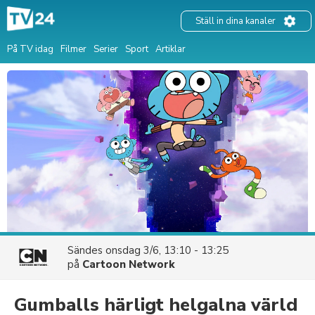
Ställ in dina kanaler
På TV idag
Filmer
Serier
Sport
Artiklar
Sändes
onsdag 3/6, 13:10 - 13:25
på
Cartoon Network
Gumballs härligt helgalna värld