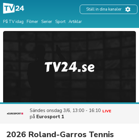
Ställ in dina kanaler
På TV idag
Filmer
Serier
Sport
Artiklar
Sändes
onsdag 3/6, 13:00 - 16:10
LIVE
på
Eurosport 1
2026 Roland-Garros Tennis