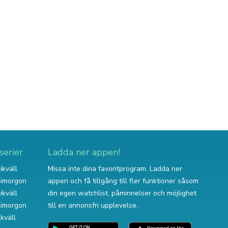
serier
Ladda ner appen!
ikväll
Missa inte dina favoritprogram. Ladda ner
v imorgon
appen och få tillgång till fler funktioner såsom
ikväll
din egen watchlist, påminnelser och möjlighet
v imorgon
till en annonsfri upplevelse.
ikväll