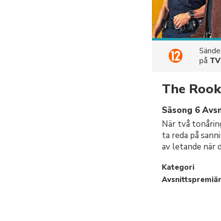
Sänd
på
TV
The Rook
Säsong 6 Avsn
När två tonårin
ta reda på sann
av letande när d
Kategori
Avsnittspremiä