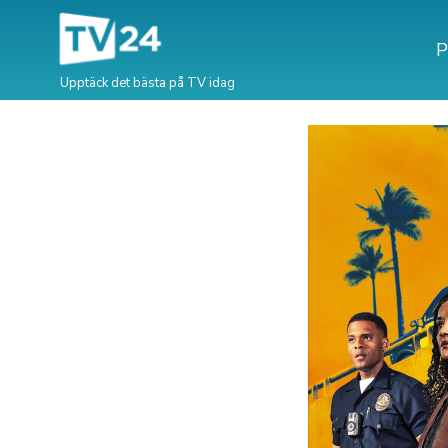
P
Upptäck det bästa på TV idag