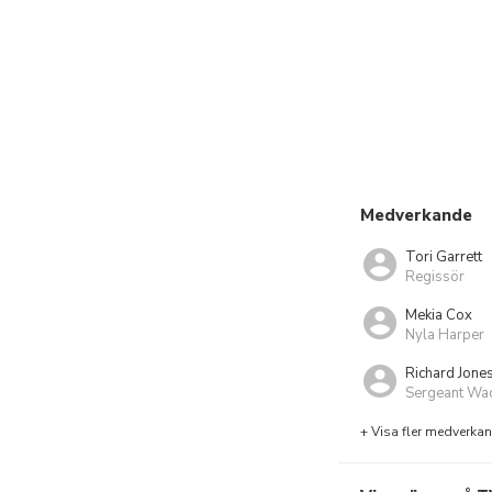
Medverkande
Tori Garrett
Regissör
Mekia Cox
Nyla Harper
Richard Jone
Sergeant Wa
+ Visa fler medverka