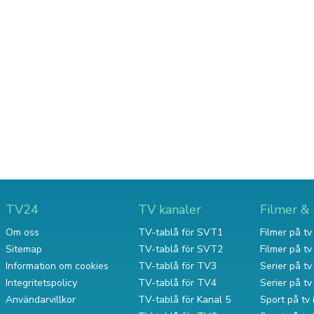
TV24
TV kanaler
Filmer & 
Om oss
TV-tablå för SVT1
Filmer på tv 
Sitemap
TV-tablå för SVT2
Filmer på t
Information om cookies
TV-tablå för TV3
Serier på tv 
Integritetspolicy
TV-tablå för TV4
Serier på t
Användarvillkor
TV-tablå för Kanal 5
Sport på tv 