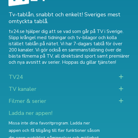
Tv-tablån, snabbt och enkelt! Sveriges mest
omtyckta tablå.
tv24.se hjälper dig att se vad som går på TV i Sverige.
Slipp krångel med tidningar och tv-bilagor och kolla
istället tablån på nätet. Vi har 7-dagars tablå för över
200 kanaler. Vi gör också en sammanställning över
de
bästa filmerna på TV
,
all direktsänd sport
samt
premiärer
och nya avsnitt av serier
. Hoppas du gillar tjänsten!
TV24
TV kanaler
Filmer & serier
Ladda ner appen!
Missa inte dina favoritprogram. Ladda ner
appen och få tillgång till fler funktioner såsom
din egen watchlist, påminnelser och möjlighet