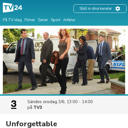
Ställ in dina kanaler
På TV idag
Filmer
Serier
Sport
Artiklar
Sändes
onsdag 3/6, 13:00 - 14:00
på
TV3
Unforgettable