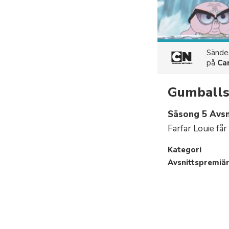
Sänd
på
Ca
Gumballs 
Säsong 5 Avsn
Farfar Louie får
Kategori
Avsnittspremiä