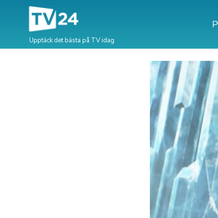
P
Upptäck det bästa på TV idag