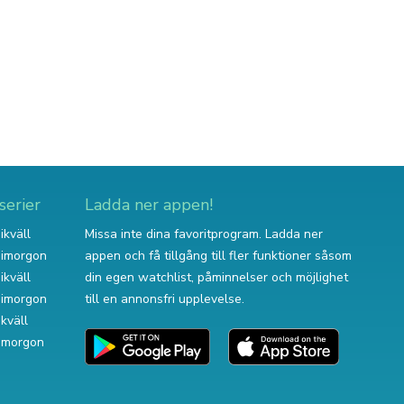
serier
Ladda ner appen!
ikväll
Missa inte dina favoritprogram. Ladda ner
v imorgon
appen och få tillgång till fler funktioner såsom
ikväll
din egen watchlist, påminnelser och möjlighet
v imorgon
till en annonsfri upplevelse.
ikväll
 imorgon