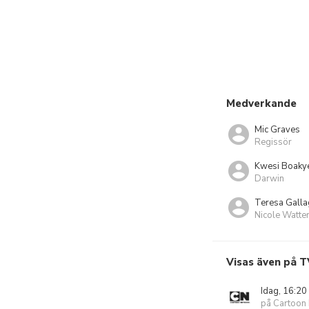
Medverkande
Mic Graves
Regissör
Kwesi Boaky
Darwin
Teresa Galla
Nicole Watte
Visas även på T
Idag, 16:20
på Cartoon