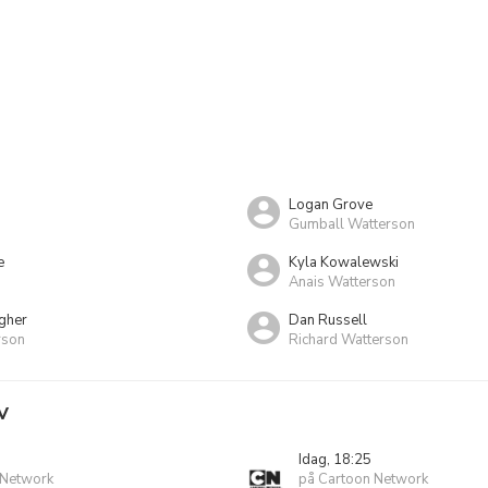
Logan Grove
Gumball Watterson
e
Kyla Kowalewski
Anais Watterson
gher
Dan Russell
rson
Richard Watterson
V
Idag, 18:25
 Network
på Cartoon Network