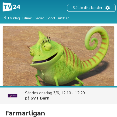
Ställ in dina kanaler
På TV idag
Filmer
Serier
Sport
Artiklar
Sändes
onsdag 3/6, 12:10 - 12:20
på
SVT Barn
Farmarligan