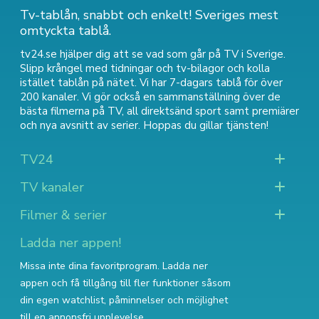
Tv-tablån, snabbt och enkelt! Sveriges mest
omtyckta tablå.
tv24.se hjälper dig att se vad som går på TV i Sverige.
Slipp krångel med tidningar och tv-bilagor och kolla
istället tablån på nätet. Vi har 7-dagars tablå för över
200 kanaler. Vi gör också en sammanställning över
de
bästa filmerna på TV
,
all direktsänd sport
samt
premiärer
och nya avsnitt av serier
. Hoppas du gillar tjänsten!
TV24
TV kanaler
Filmer & serier
Ladda ner appen!
Missa inte dina favoritprogram. Ladda ner
appen och få tillgång till fler funktioner såsom
din egen watchlist, påminnelser och möjlighet
till en annonsfri upplevelse.