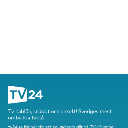
Tv-tablån, snabbt och enkelt! Sveriges mest
omtyckta tablå.
tv24.se hjälper dig att se vad som går på TV i Sverige.