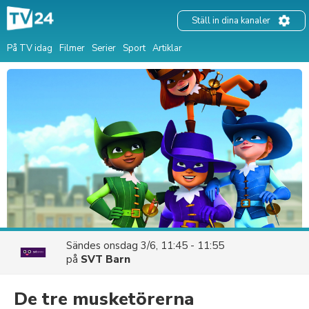
Ställ in dina kanaler
På TV idag
Filmer
Serier
Sport
Artiklar
Sändes
onsdag 3/6, 11:45 - 11:55
på
SVT Barn
De tre musketörerna