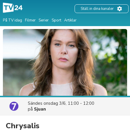
Ställ in dina kanaler
På TV idag
Filmer
Serier
Sport
Artiklar
Sändes
onsdag 3/6, 11:00 - 12:00
på
Sjuan
Chrysalis