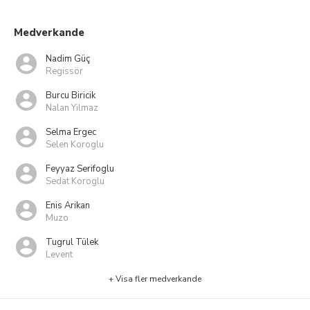
Medverkande
Nadim Güç
Regissör
Burcu Biricik
Nalan Yilmaz
Selma Ergec
Selen Koroglu
Feyyaz Serifoglu
Sedat Koroglu
Enis Arikan
Muzo
Tugrul Tülek
Levent
+ Visa fler medverkande