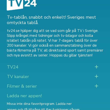
Tv-tablån, snabbt och enkelt! Sveriges mest
omtyckta tablå.
tv24.se hjälper dig att se vad som går på TV i Sverige.
Slipp krångel med tidningar och tv-bilagor och kolla
istället tablån på nätet. Vi har 7-dagars tablå för över
200 kanaler. Vi gör också en sammanställning över
de
bästa filmerna på TV
,
all direktsänd sport
samt
premiärer
och nya avsnitt av serier
. Hoppas du gillar tjänsten!
TV24
TV kanaler
Filmer & serier
Ladda ner appen!
Missa inte dina favoritprogram. Ladda ner
appen och få tillgång till fler funktioner såsom