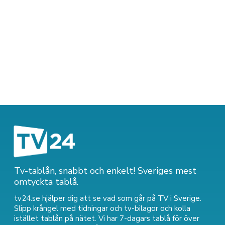
Tv-tablån, snabbt och enkelt! Sveriges mest
omtyckta tablå.
tv24.se hjälper dig att se vad som går på TV i Sverige.
Slipp krångel med tidningar och tv-bilagor och kolla
istället tablån på nätet. Vi har 7-dagars tablå för över