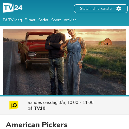
Ställ in dina kanaler
På TV idag
Filmer
Serier
Sport
Artiklar
Sändes
onsdag 3/6, 10:00 - 11:00
på
TV10
American Pickers