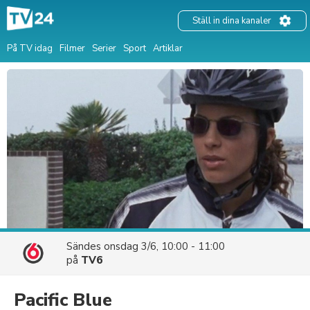
Ställ in dina kanaler
På TV idag
Filmer
Serier
Sport
Artiklar
Sändes
onsdag 3/6, 10:00 - 11:00
på
TV6
Pacific Blue