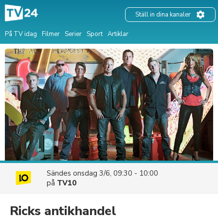
Ställ in dina kanaler
På TV idag
Filmer
Serier
Sport
Artiklar
Sändes
onsdag 3/6, 09:30 - 10:00
på
TV10
Ricks antikhandel