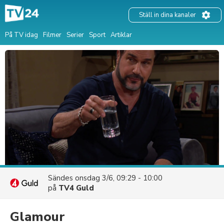
Ställ in dina kanaler
På TV idag
Filmer
Serier
Sport
Artiklar
Sändes
onsdag 3/6, 09:29 - 10:00
på
TV4 Guld
Glamour