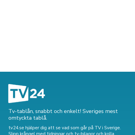
Tv-tablån, snabbt och enkelt! Sveriges mest
omtyckta tablå.
tv24.se hjälper dig att se vad som går på TV i Sverige.
Slipp krångel med tidningar och tv-bilagor och kolla