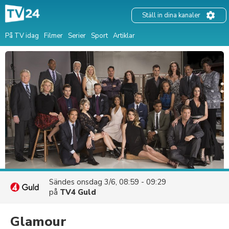
Ställ in dina kanaler
På TV idag
Filmer
Serier
Sport
Artiklar
Sändes
onsdag 3/6, 08:59 - 09:29
på
TV4 Guld
Glamour