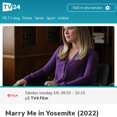
Ställ in dina kanaler
På TV idag
Filmer
Serier
Sport
Artiklar
Sändes
onsdag 3/6, 08:30 - 10:15
på
TV4 Film
Marry Me in Yosemite
(2022)