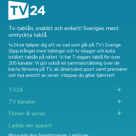
Tv-tablån, snabbt och enkelt! Sveriges mest
omtyckta tablå.
tv24.se hjälper dig att se vad som går på TV i Sverige.
Slipp krångel med tidningar och tv-bilagor och kolla
istället tablån på nätet. Vi har 7-dagars tablå för över
200 kanaler. Vi gör också en sammanställning över
de
bästa filmerna på TV
,
all direktsänd sport
samt
premiärer
och nya avsnitt av serier
. Hoppas du gillar tjänsten!
TV24
TV kanaler
Filmer & serier
Ladda ner appen!
Missa inte dina favoritprogram. Ladda ner