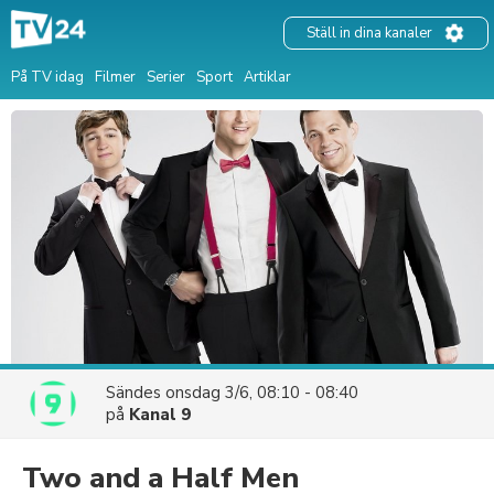
Ställ in dina kanaler
På TV idag
Filmer
Serier
Sport
Artiklar
Sändes
onsdag 3/6, 08:10 - 08:40
på
Kanal 9
Two and a Half Men