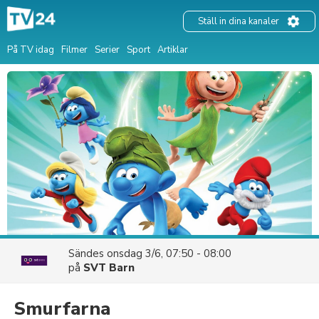
Ställ in dina kanaler
På TV idag
Filmer
Serier
Sport
Artiklar
Sändes
onsdag 3/6, 07:50 - 08:00
på
SVT Barn
Smurfarna