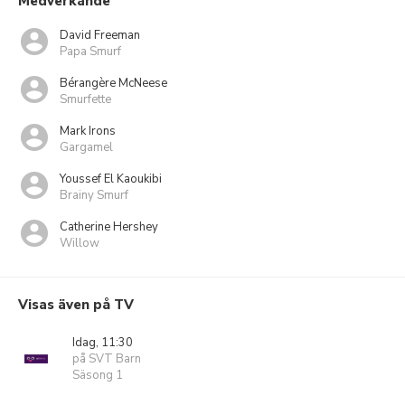
Medverkande
David Freeman
Papa Smurf
Bérangère McNeese
Smurfette
Mark Irons
Gargamel
Youssef El Kaoukibi
Brainy Smurf
Catherine Hershey
Willow
Visas även på TV
Idag, 11:30
på SVT Barn
Säsong 1