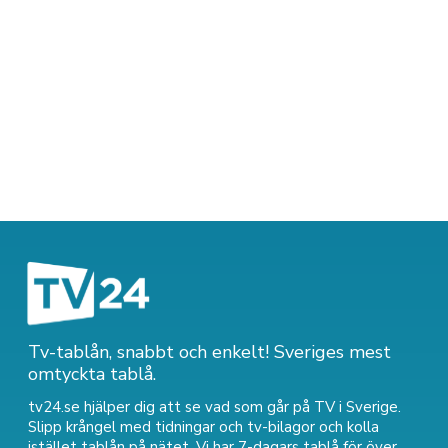
Tv-tablån, snabbt och enkelt! Sveriges mest
omtyckta tablå.
tv24.se hjälper dig att se vad som går på TV i Sverige.
Slipp krångel med tidningar och tv-bilagor och kolla
istället tablån på nätet. Vi har 7-dagars tablå för över