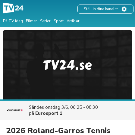
Ställ in dina kanaler
På TV idag
Filmer
Serier
Sport
Artiklar
Sändes
onsdag 3/6, 06:25 - 08:30
på
Eurosport 1
2026 Roland-Garros Tennis