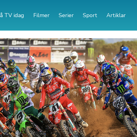
å TV idag
Filmer
Serier
Sport
Artiklar