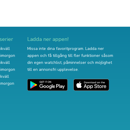
serier
Ladda ner appen!
ikväll
Missa inte dina favoritprogram. Ladda ner
v imorgon
appen och få tillgång till fler funktioner såsom
ikväll
din egen watchlist, påminnelser och möjlighet
v imorgon
till en annonsfri upplevelse.
ikväll
 imorgon