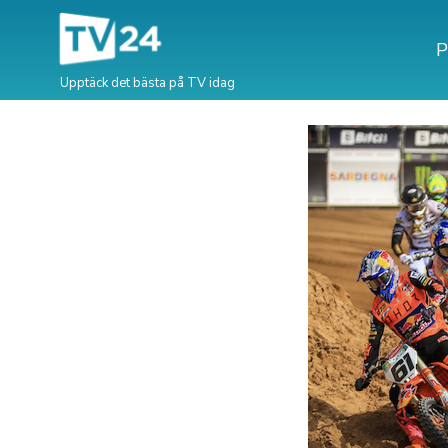
P
Upptäck det bästa på TV idag